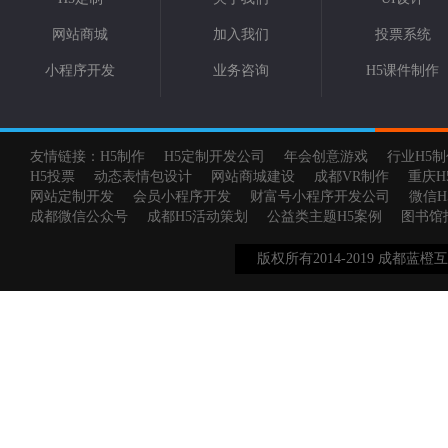
网站商城
加入我们
投票系统
小程序开发
业务咨询
H5课件制作
友情链接：
H5制作
H5定制开发公司
年会创意游戏
行业H5制
H5投票
动态表情包设计
网站商城建设
成都VR制作
重庆H
网站定制开发
会员小程序开发
财富号小程序开发公司
微信H
成都微信公众号
成都H5活动策划
公益类主题H5案例
图书馆
版权所有2014-2019 成都蓝