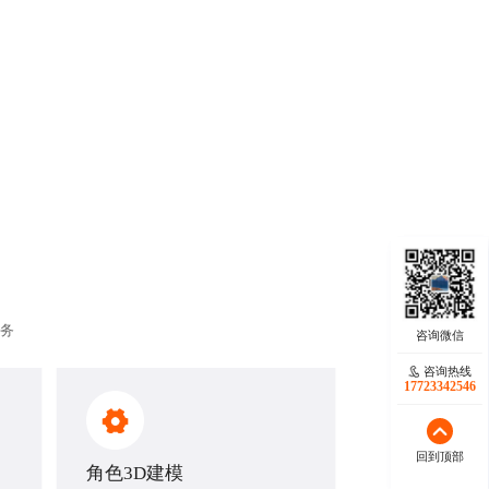
；
。
服务
咨询热线
咨询热线
17723342546
18140119082
回到顶部
回到顶部
角色3D建模