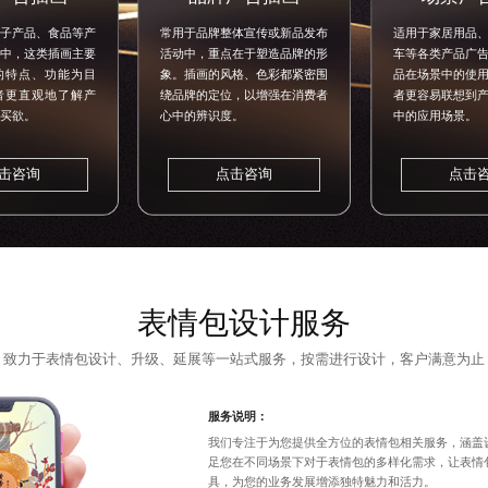
子产品、食品等产
常用于品牌整体宣传或新品发布
适用于家居用品
中，这类插画主要
活动中，重点在于塑造品牌的形
车等各类产品广
的特点、功能为目
象。插画的风格、色彩都紧密围
品在场景中的使
者更直观地了解产
绕品牌的定位，以增强在消费者
者更容易联想到
买欲。
心中的辨识度。
中的应用场景。
击咨询
点击咨询
点击
表情包设计
服务
致力于表情包设计、升级、延展等一站式服务，按需进行设计，客户满意为止
服务说明：
我们专注于为您提供全方位的表情包相关服务，涵盖
足您在不同场景下对于表情包的多样化需求，让表情
具，为您的业务发展增添独特魅力和活力。