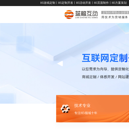
H5游戏定制
丨
H5定制开发
丨
H5活动开发
丨
H5页面制作
丨
H5方案策划
定制H5帮助企业获客
用技术为营销服务
技术专业
专注H5领域十年